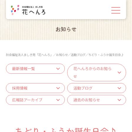
お知らせ
社会福祉法人ましき苑「花へんろ」
／
お知らせ
／
活動ブログ
／
ちどり・ふうか誕生日会♪
最新情報一覧
花へんろからのお知ら
せ
採用情報
活動ブログ
広報誌アーカイブ
過去のお知らせ
ちどり・ふうか誕生日会♪