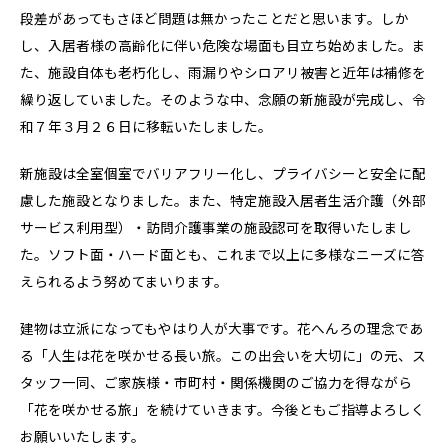
段差があってもさほど問題は無かったことだと思います。しか
し、入居者様の高齢化に伴い危険な場面も目立ち始めました。ま
た、施設自体も老朽化し、雨漏りやシロアリ被害と近年は補修を
繰り返していました。そのような中、念願の新施設が完成し、令
和７年３月２６日に移転いたしました。
新施設は全室個室でバリアフリー化し、プライバシーと安全に配
慮した施設となりました。また、特定施設入居者生活介護（外部
サービス利用型）・訪問介護事業の施設認可を取得いたしまし
た。ソフト面・ハード面とも、これまで以上に多様なニーズに答
えられるよう努めてまいります。
建物は立派になってもやはり人が大事です。花へんろの理念であ
る「人生は花を咲かせる長い旅。この出会いを大切に」の元、ス
タッフ一同、ご家族様・市町村・関係機関のご協力を得ながら
「花を咲かせる旅」を続けていきます。今後ともご指導よろしく
お願いいたします。