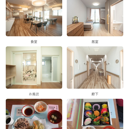
食堂
居室
お風呂
廊下