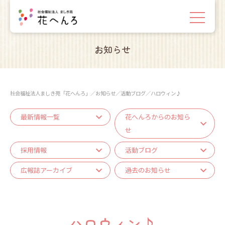
お知らせ
社会福祉法人ましき苑「花へんろ」
／
お知らせ
／
活動ブログ
／
ハロウィン♪
最新情報一覧
花へんろからのお知ら
せ
採用情報
活動ブログ
広報誌アーカイブ
過去のお知らせ
ハロウィン♪