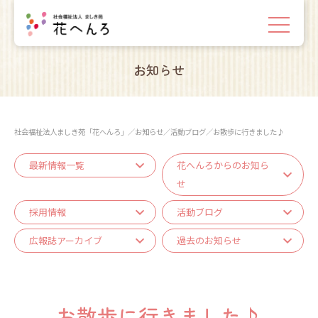
お知らせ
社会福祉法人ましき苑「花へんろ」
／
お知らせ
／
活動ブログ
／
お散歩に行きました♪
最新情報一覧
花へんろからのお知ら
せ
採用情報
活動ブログ
広報誌アーカイブ
過去のお知らせ
お散歩に行きました♪