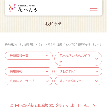
お知らせ
社会福祉法人ましき苑「花へんろ」
／
お知らせ
／
活動ブログ
／
6月全体研修を行いました♪
最新情報一覧
花へんろからのお知ら
せ
採用情報
活動ブログ
広報誌アーカイブ
過去のお知らせ
6月全体研修を行いました♪