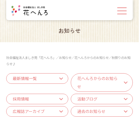
お知らせ
社会福祉法人ましき苑「花へんろ」
／
お知らせ
／
花へんろからのお知らせ
／
秋祭りのお知
らせ♪
最新情報一覧
花へんろからのお知ら
せ
採用情報
活動ブログ
広報誌アーカイブ
過去のお知らせ